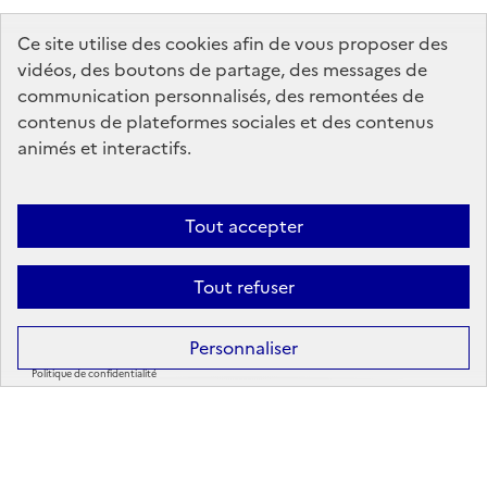
Ce site utilise des cookies afin de vous proposer des
vidéos, des boutons de partage, des messages de
communication personnalisés, des remontées de
contenus de plateformes sociales et des contenus
animés et interactifs.
Tout accepter
Au
Tout refuser
Ouvrir la liste des résultats 
Personnaliser
Ils nous soutiennent
A
Politique de confidentialité
Aucun événement ne correspond à votre
recherche. Déplacez vous sur la carte, ou modifiez
vos filtres pour trouver des résultats.