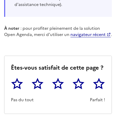
d'assistance technique).
À noter
: pour profiter pleinement de la solution
Open Agenda, merci d'utiliser un
navigateur récent
.
Êtes-vous satisfait de cette page ?
1
2
3
4
5
Cette page ne pas m'a pas du tout été utile
Un peu
Cette page m'a été moyennemen
Cette page m'a été trè
Cette page 
Pas du tout
Parfait !