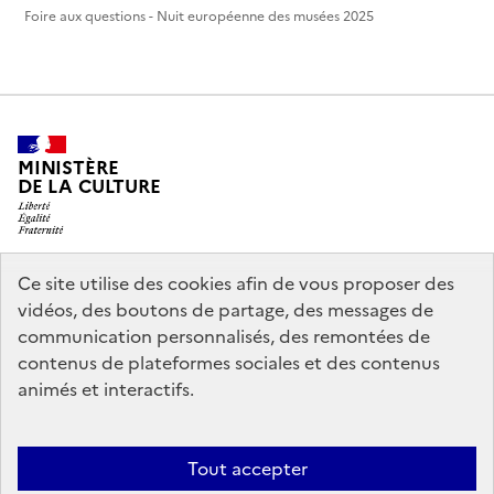
Foire aux questions - Nuit européenne des musées 2025
MINISTÈRE
DE LA CULTURE
Ce site utilise des cookies afin de vous proposer des
legifrance.gouv.fr
info.gouv.fr
vidéos, des boutons de partage, des messages de
communication personnalisés, des remontées de
service-public.gouv.fr
data.gouv.fr
contenus de plateformes sociales et des contenus
animés et interactifs.
Crédits
Accessibilité : partiellement conforme
Mentions légales
Tout accepter
Politique d’utilisation des témoins de connexion (cookies)
Politique