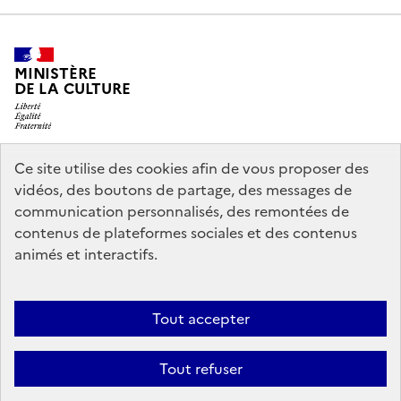
MINISTÈRE
DE LA CULTURE
Ce site utilise des cookies afin de vous proposer des
legifrance.gouv.fr
info.gouv.fr
vidéos, des boutons de partage, des messages de
communication personnalisés, des remontées de
service-public.gouv.fr
data.gouv.fr
contenus de plateformes sociales et des contenus
animés et interactifs.
Crédits
Accessibilité : partiellement conforme
Mentions légales
Tout accepter
Politique d’utilisation des témoins de connexion (cookies)
Politique
générale de protection des données
Nous contacter
Tout refuser