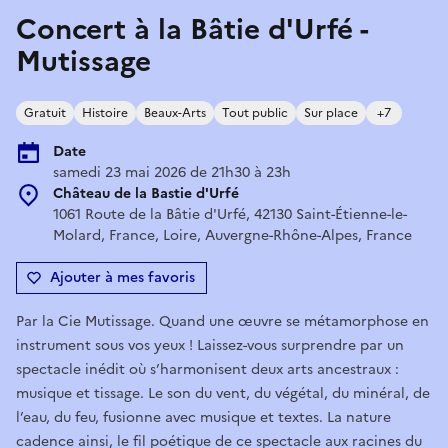
Concert à la Bâtie d'Urfé -
Mutissage
Gratuit
Histoire
Beaux-Arts
Tout public
Sur place
+7
Date
samedi 23 mai 2026 de 21h30 à 23h
Château de la Bastie d'Urfé
1061 Route de la Bâtie d'Urfé, 42130 Saint-Étienne-le-
Molard, France, Loire, Auvergne-Rhône-Alpes, France
Ajouter à mes favoris
Par la Cie Mutissage. Quand une œuvre se métamorphose en
instrument sous vos yeux ! Laissez-vous surprendre par un
spectacle inédit où s’harmonisent deux arts ancestraux :
musique et tissage. Le son du vent, du végétal, du minéral, de
l’eau, du feu, fusionne avec musique et textes. La nature
cadence ainsi, le fil poétique de ce spectacle aux racines du