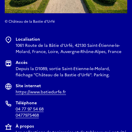
© Château de la Bastie d'Urfé
Localisation
1061 Route de la Bâtie d'Urfé, 42130 Saint-Étienne-le-
Molard, France, Loire, Auvergne-Rhône-Alpes, France
Accès
Depuis la D1089, sortie Saint-Etienne-le-Molard,
fléchage "Château de la Bastie d'Urfé". Parking.
Site internet
https://www.batiedurfe.fr
Téléphone
04 77 97 54 68
0477975468
À propos