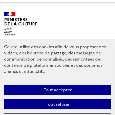
MINISTÈRE
DE LA CULTURE
Ce site utilise des cookies afin de vous proposer des
legifrance.gouv.fr
info.gouv.fr
vidéos, des boutons de partage, des messages de
communication personnalisés, des remontées de
service-public.gouv.fr
data.gouv.fr
contenus de plateformes sociales et des contenus
animés et interactifs.
Crédits
Accessibilité : partiellement conforme
Mentions légales
Tout accepter
Politique d’utilisation des témoins de connexion (cookies)
Politique
générale de protection des données
Nous contacter
Tout refuser