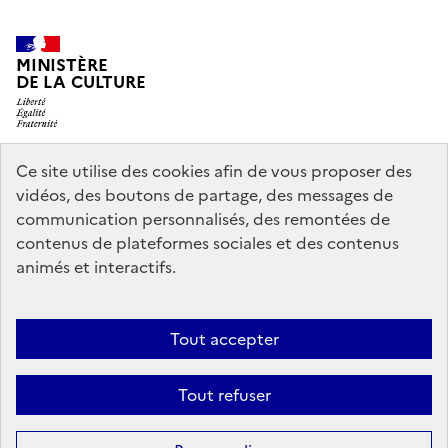
MINISTÈRE
DE LA CULTURE
Ce site utilise des cookies afin de vous proposer des
legifrance.gouv.fr
info.gouv.fr
vidéos, des boutons de partage, des messages de
communication personnalisés, des remontées de
service-public.gouv.fr
data.gouv.fr
contenus de plateformes sociales et des contenus
animés et interactifs.
Crédits
Accessibilité : partiellement conforme
Mentions légales
Tout accepter
Politique d’utilisation des témoins de connexion (cookies)
Politique
générale de protection des données
Nous contacter
Tout refuser
Sauf mention contraire, tous les contenus de ce site sont sous
licence