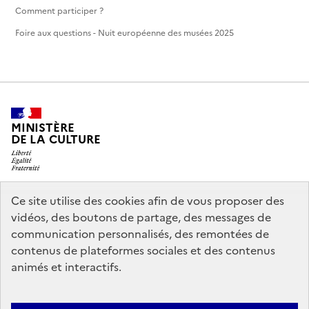
Comment participer ?
Foire aux questions - Nuit européenne des musées 2025
MINISTÈRE
DE LA CULTURE
Ce site utilise des cookies afin de vous proposer des
legifrance.gouv.fr
info.gouv.fr
vidéos, des boutons de partage, des messages de
communication personnalisés, des remontées de
service-public.gouv.fr
data.gouv.fr
contenus de plateformes sociales et des contenus
animés et interactifs.
Crédits
Accessibilité : partiellement conforme
Mentions légales