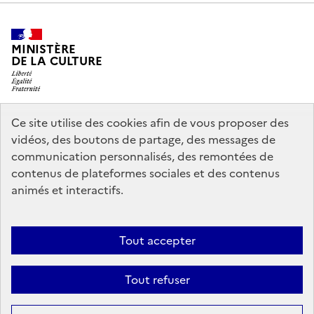
MINISTÈRE
DE LA CULTURE
Ce site utilise des cookies afin de vous proposer des
legifrance.gouv.fr
info.gouv.fr
vidéos, des boutons de partage, des messages de
communication personnalisés, des remontées de
service-public.gouv.fr
data.gouv.fr
contenus de plateformes sociales et des contenus
animés et interactifs.
Crédits
Accessibilité : partiellement conforme
Mentions légales
Tout accepter
Politique d’utilisation des témoins de connexion (cookies)
Politique
générale de protection des données
Nous contacter
Tout refuser
Sauf mention contraire, tous les contenus de ce site sont sous
licence