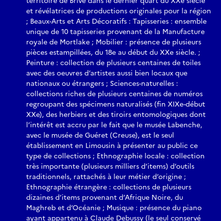
territoire de Brive dans le dernier quart du XXe siècle
et révélatrices de productions originales pour la région
; Beaux-Arts et Arts Décoratifs : Tapisseries : ensemble
unique de 10 tapisseries provenant de la Manufacture
royale de Mortlake ; Mobilier : présence de plusieurs
pièces estampillées, du 18e au début du XXe siècle. ;
Peinture : collection de plusieurs centaines de toiles
avec des oeuvres d’artistes aussi bien locaux que
nationaux ou étrangers ; Sciences-naturelles :
collections riches de plusieurs centaines de numéros
regroupant des spécimens naturalisés (fin XIXe-début
XXe), des herbiers et des tiroirs entomologiques dont
l’intérêt est accru par le fait que le musée Labenche,
avec le musée de Guéret (Creuse), est le seul
établissement en Limousin à présenter au public ce
type de collections ; Ethnographie locale : collection
très importante (plusieurs milliers d’items) d’outils
traditionnels, rattachés à leur métier d’origine ;
Ethnographie étrangère : collections de plusieurs
dizaines d’items provenant d’Afrique Noire, du
Maghreb et d’Océanie ; Musique : présence du piano
ayant appartenu à Claude Debussy (le seul conservé