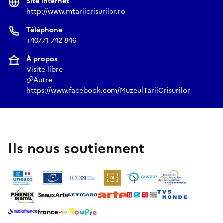
Site internet
http://www.mtariicrisurilor.ro
Téléphone
+40771 742 846
À propos
Visite libre
Autre
https://www.facebook.com/MuzeulTariiCrisurilor
Ils nous soutiennent