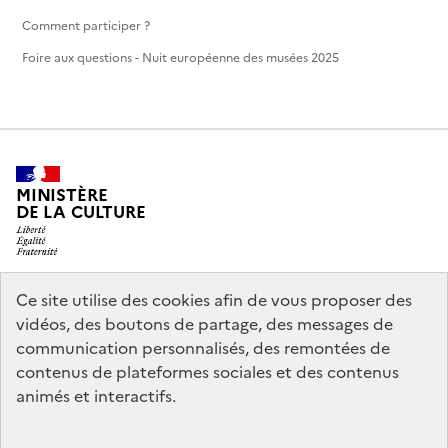
Comment participer ?
Foire aux questions - Nuit européenne des musées 2025
MINISTÈRE
DE LA CULTURE
Ce site utilise des cookies afin de vous proposer des
legifrance.gouv.fr
info.gouv.fr
vidéos, des boutons de partage, des messages de
communication personnalisés, des remontées de
service-public.gouv.fr
data.gouv.fr
contenus de plateformes sociales et des contenus
animés et interactifs.
Crédits
Accessibilité : partiellement conforme
Mentions légales