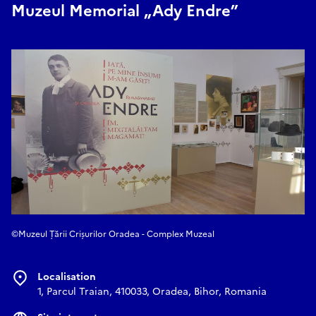
Muzeul Memorial „Ady Endre”
©Muzeul Țării Crișurilor Oradea - Complex Muzeal
Localisation
1, Parcul Traian, 410033, Oradea, Bihor, Romania