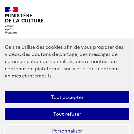
MINISTÈRE
DE LA CULTURE
Ce site utilise des cookies afin de vous proposer des
legifrance.gouv.fr
info.gouv.fr
vidéos, des boutons de partage, des messages de
communication personnalisés, des remontées de
service-public.gouv.fr
data.gouv.fr
contenus de plateformes sociales et des contenus
animés et interactifs.
Crédits
Accessibilité : partiellement conforme
Mentions légales
Tout accepter
Politique d’utilisation des témoins de connexion (cookies)
Politique
générale de protection des données
Nous contacter
Tout refuser
Sauf mention contraire, tous les contenus de ce site sont sous
licence
Personnaliser
etalab-2.0