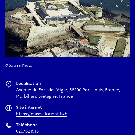
© Solaire Photo
Localisation
Avenue du Fort de l'Aigle, 56290 Port-Louis, France,
Morbihan, Bretagne, France
Site internet
https://musee.lorient.bzh
Téléphone
0297821913