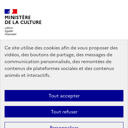
MINISTÈRE
DE LA CULTURE
Ce site utilise des cookies afin de vous proposer des
legifrance.gouv.fr
info.gouv.fr
vidéos, des boutons de partage, des messages de
communication personnalisés, des remontées de
service-public.gouv.fr
data.gouv.fr
contenus de plateformes sociales et des contenus
animés et interactifs.
Crédits
Accessibilité : partiellement conforme
Mentions légales
Tout accepter
Politique d’utilisation des témoins de connexion (cookies)
Politique
générale de protection des données
Nous contacter
Tout refuser
Sauf mention contraire, tous les contenus de ce site sont sous
licence
Personnaliser