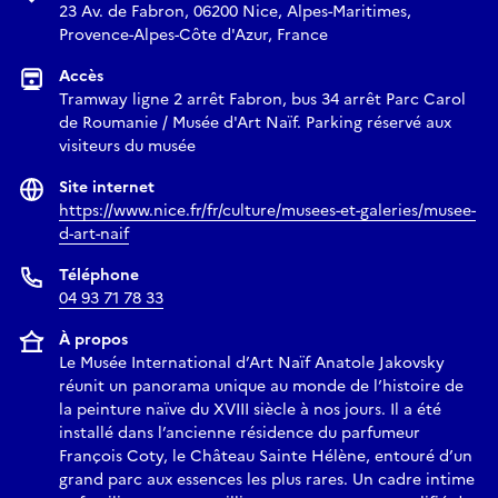
23 Av. de Fabron, 06200 Nice, Alpes-Maritimes,
Provence-Alpes-Côte d'Azur, France
Accès
Tramway ligne 2 arrêt Fabron, bus 34 arrêt Parc Carol
de Roumanie / Musée d'Art Naïf. Parking réservé aux
visiteurs du musée
Site internet
https://www.nice.fr/fr/culture/musees-et-galeries/musee-
d-art-naif
Téléphone
04 93 71 78 33
À propos
Le Musée International d’Art Naïf Anatole Jakovsky
réunit un panorama unique au monde de l’histoire de
la peinture naïve du XVIII siècle à nos jours. Il a été
installé dans l’ancienne résidence du parfumeur
François Coty, le Château Sainte Hélène, entouré d’un
grand parc aux essences les plus rares. Un cadre intime