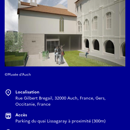
©Musée d'Auch
Localisation
Rue Gilbert Bregail, 32000 Auch, France, Gers,
Occitanie, France
Accès
Parking du quai Lissagaray à proximité (300m)