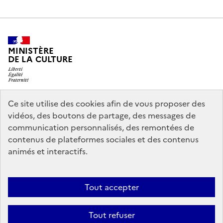
MINISTÈRE
DE LA CULTURE
Ce site utilise des cookies afin de vous proposer des
legifrance.gouv.fr
info.gouv.fr
vidéos, des boutons de partage, des messages de
communication personnalisés, des remontées de
service-public.gouv.fr
data.gouv.fr
contenus de plateformes sociales et des contenus
animés et interactifs.
Crédits
Accessibilité : partiellement conforme
Mentions légales
Tout accepter
Politique d’utilisation des témoins de connexion (cookies)
Politique
générale de protection des données
Nous contacter
Tout refuser