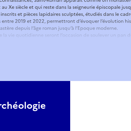
au Xe siècle et qui reste dans la seigneurie épiscopale jus
nscrits et pièces lapidaires sculptées, étudiés dans le ca
s entre 2019 et 2022, permettront d’évoquer l’évolution hi
astère depuis l’âge roman jusqu’à l’Epoque moderne.
de la vie quotidienne seront l’occasion de soulever un pan d
vie sociale et religieuse des habitants de la butte de Sain
photographiques vous inviteront à découvrir ou redécouvri
 du site qui, entre 1538 (date de la vente du site par l’abba
cessivement à treize familles différentes puis à une société
90, propriété de la Ville de Beaucaire.
rchéologie