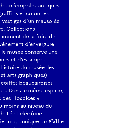
des nécropoles antiques
graffitis et colonnes
s, vestiges d’un mausolée
e. Collections
otamment de la foire de
événement d’envergure
, le musée conserve une
nnes et d’estampes.
histoire du musée, les
 et arts graphiques)
s coiffes beaucairoises
rles. Dans le même espace,
rs des Hospices »
u moins au niveau du
e Léo Lelée (une
blier maçonnique du XVIIIe