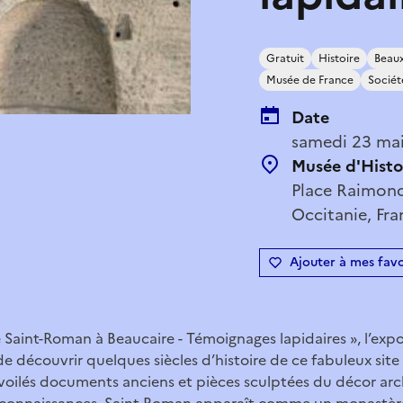
Gratuit
Histoire
Beaux
Musée de France
Société
Date
samedi 23 mai
Musée d'Histo
Place Raimond
Occitanie, Fra
Ajouter à mes favo
e Saint-Roman à Beaucaire - Témoignages lapidaires », l’exp
de découvrir quelques siècles d’histoire de ce fabuleux site
voilés documents anciens et pièces sculptées du décor arch
s connaissances, Saint-Roman apparaît comme un monastèr