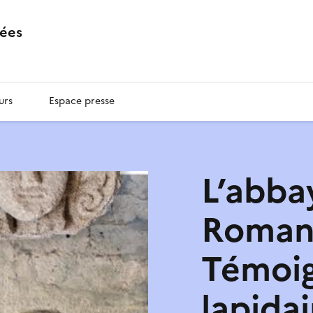
ées
urs
Espace presse
L’abba
Roman 
Témoi
lapidai