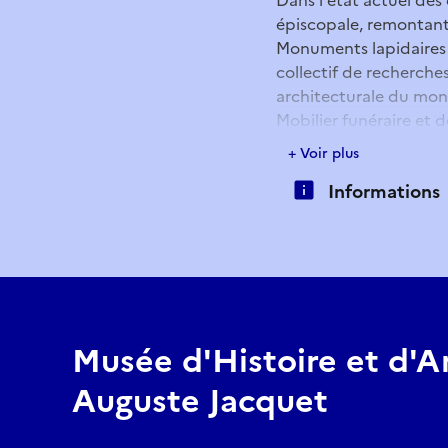
épiscopale, remontant 
Monuments lapidaires i
collectif de recherche
architecturale du mon
Mobilier funéraire et 
uns des aspects de la 
+ Voir plus
témoignages écrits et 
Informations
l’histoire plus récente
1989, appartiendra suc
devenir, à partir de 19
Musée d'Histoire et d'A
Auguste Jacquet