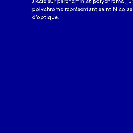
siècle sur parchemin et polychrome ; u
polychrome représentant saint Nicolas 
d’optique.