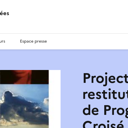
ées
urs
Espace presse
Projec
restitu
de Pr
Croisé 