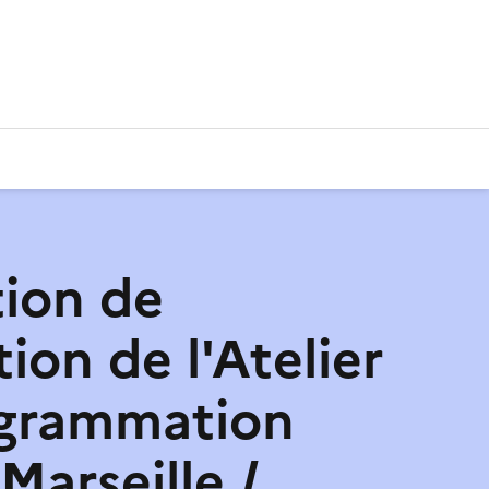
tion de
tion de l'Atelier
ogrammation
Marseille /