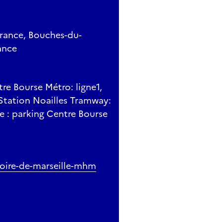
France, Bouches-du-
ance
tre Bourse Métro: ligne1,
 Station Noailles Tramway:
re : parking Centre Bourse
toire-de-marseille-mhm