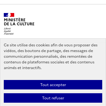
MINISTÈRE
DE LA CULTURE
Ce site utilise des cookies afin de vous proposer des
legifrance.gouv.fr
info.gouv.fr
vidéos, des boutons de partage, des messages de
communication personnalisés, des remontées de
service-public.gouv.fr
data.gouv.fr
contenus de plateformes sociales et des contenus
animés et interactifs.
Crédits
Accessibilité : partiellement conforme
Mentions légales
Tout accepter
Politique d’utilisation des témoins de connexion (cookies)
Politique
générale de protection des données
Nous contacter
Tout refuser