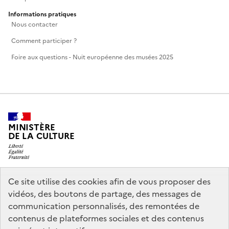
Informations pratiques
Nous contacter
Comment participer ?
Foire aux questions - Nuit européenne des musées 2025
MINISTÈRE
DE LA CULTURE
Ce site utilise des cookies afin de vous proposer des
legifrance.gouv.fr
info.gouv.fr
vidéos, des boutons de partage, des messages de
communication personnalisés, des remontées de
service-public.gouv.fr
data.gouv.fr
contenus de plateformes sociales et des contenus