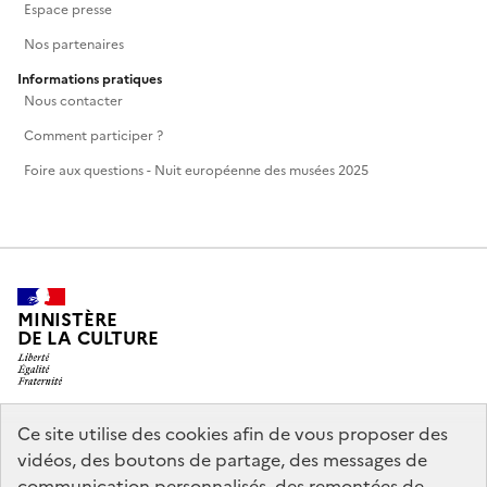
Espace presse
Nos partenaires
Informations pratiques
Nous contacter
Comment participer ?
Foire aux questions - Nuit européenne des musées 2025
MINISTÈRE
DE LA CULTURE
Ce site utilise des cookies afin de vous proposer des
legifrance.gouv.fr
info.gouv.fr
vidéos, des boutons de partage, des messages de
communication personnalisés, des remontées de