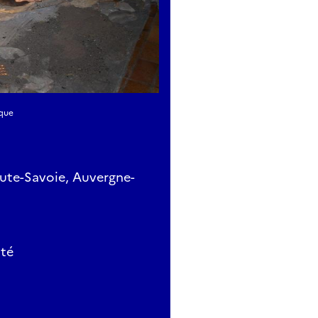
ique
ute-Savoie, Auvergne-
ité