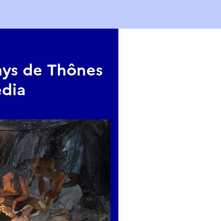
ays de Thônes
édia