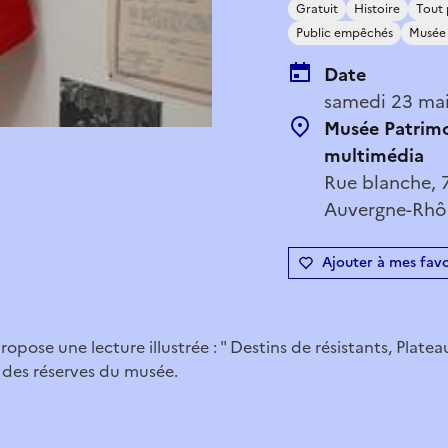
Gratuit
Histoire
Tout 
Public empêchés
Musée 
Date
samedi 23 mai
Musée Patrimo
multimédia
Rue blanche, 
Auvergne-Rhôn
Ajouter à mes favo
opose une lecture illustrée : " Destins de résistants, Plateau
es des réserves du musée.