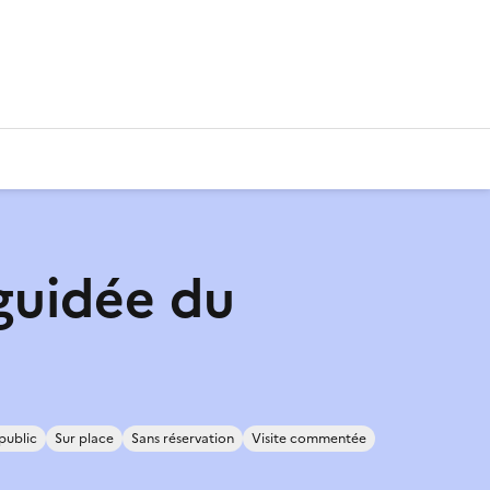
 guidée du
public
Sur place
Sans réservation
Visite commentée