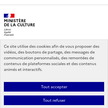
MINISTÈRE
DE LA CULTURE
Ce site utilise des cookies afin de vous proposer des
legifrance.gouv.fr
info.gouv.fr
vidéos, des boutons de partage, des messages de
communication personnalisés, des remontées de
service-public.gouv.fr
data.gouv.fr
contenus de plateformes sociales et des contenus
animés et interactifs.
Crédits
Accessibilité : partiellement conforme
Mentions légales
Tout accepter
Politique d’utilisation des témoins de connexion (cookies)
Politique
générale de protection des données
Nous contacter
Tout refuser