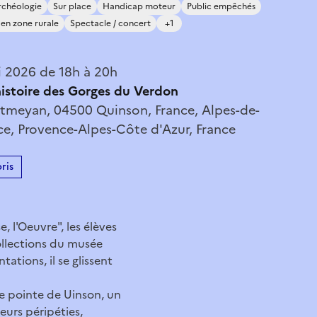
rchéologie
Sur place
Handicap moteur
Public empêchés
en zone rurale
Spectacle / concert
+1
 2026 de 18h à 20h
istoire des Gorges du Verdon
meyan, 04500 Quinson, France, Alpes-de-
e, Provence-Alpes-Côte d'Azur, France
ris
, l'Oeuvre", les élèves
ollections du musée
tions, il se glissent
ne pointe de Uinson, un
eurs péripéties,