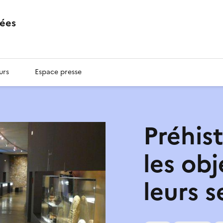
ées
urs
Espace presse
Préhist
les ob
leurs s