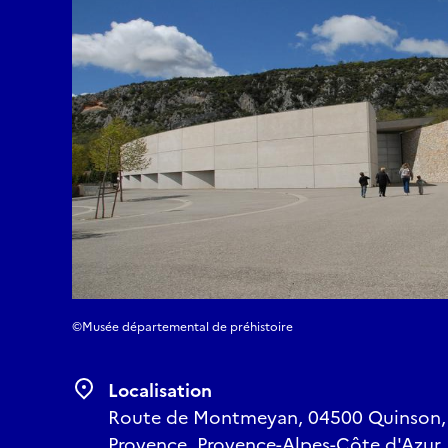
©Musée départemental de préhistoire
Localisation
Route de Montmeyan, 04500 Quinson, 
Provence, Provence-Alpes-Côte d'Azur,