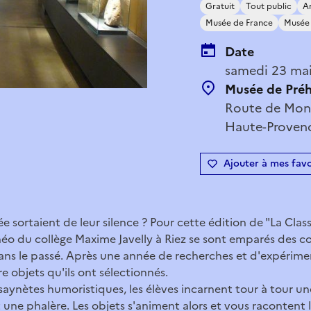
Gratuit
Tout public
A
Musée de France
Musée 
Date
samedi 23 mai
Musée de Préh
Route de Mont
Haute-Provenc
Ajouter à mes favo
ée sortaient de leur silence ? Pour cette édition de "La Classe
héo du collège Maxime Javelly à Riez se sont emparés des c
s le passé. Après une année de recherches et d'expérimenta
e objets qu'ils ont sélectionnés.
 saynètes humoristiques, les élèves incarnent tour à tour u
 une phalère. Les objets s'animent alors et vous racontent l