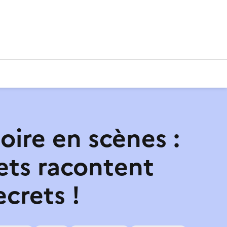
oire en scènes :
jets racontent
ecrets !