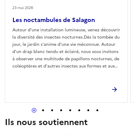
23 mai 2026
Les noctambules de Salagon
Autour d'une installation lumineuse, venez découvrir
la diversité des insectes nocturnes.Dès la tombée du
jour, le jardin s'anime d'une vie méconnue. Autour
d’un drap blanc tendu et éclairé, nous vous invitons
à observer une multitude de papillons nocturnes, de
coléoptères et d'autres insectes aux formes et aux
couleurs surprenantes.Ces insectes révèlent leur
beauté - textures veloutées, antennes plumeuses et
motifs géométriques complexes - et leur importance
cruciale. Accompagnés par nos médiateurs,
apprenez à nommer et à admirer cette petite faune
locale, mais aussi à comprendre quel est leur rôle.
Pollinisateurs, maillons indispensables de la chaîne
Ils nous soutiennent
alimentaire et alliés précieux pour l'équilibre de nos
jardins, ils sont les garants du bon fonctionnement