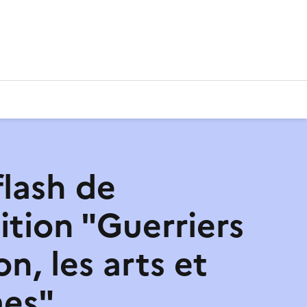
flash de
ition "Guerriers
n, les arts et
mes"