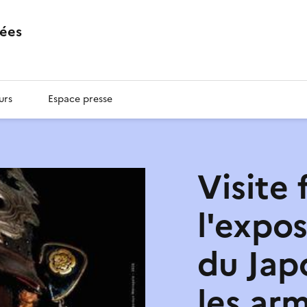
ées
urs
Espace presse
Visite 
l'expos
du Japo
les ar