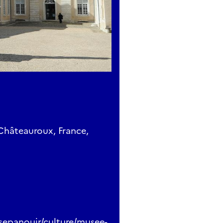
Châteauroux, France,
sepanouir/culture/musee-