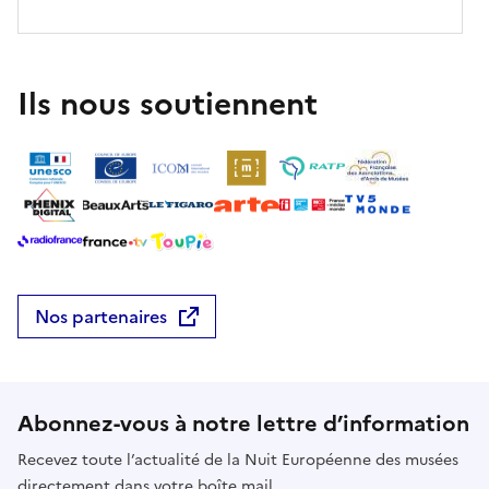
favoriser la curiosité, l’observation et l’expression
personnelle, petits et grands pourront profiter des
jeux conçus par l'équipe du musée.Participez aux
ateliers en autonomie proposés tout au long de la
Ils nous soutiennent
soirée!
Nos partenaires
Abonnez-vous à notre lettre d’information
Recevez toute l’actualité de la Nuit Européenne des musées
directement dans votre boîte mail.