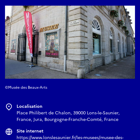
©Musée des Beaux-Arts
Localisation
Place Philibert de Chalon, 39000 Lons-le-Saunier,
France, Jura, Bourgogne-Franche-Comté, France
Site internet
https://www.lonslesaunier.fr/les-musees/musee-des-