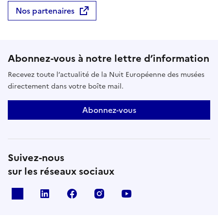
exposition un véritable outil d’apprentissage, conçu
Nos partenaires
pour tous les publics, et en particulier pour les
familles et les scolaires.Enfin, la dernière partie
interroge le devenir de ces architectures aujourd’hui
fragilisées, en soulignant le rôle décisif de
Abonnez-vous à notre lettre d’information
l’archéologie et des associations locales dans leur
étude, leur sauvegarde et leur valorisation.
Recevez toute l’actualité de la Nuit Européenne des musées
directement dans votre boîte mail.
Abonnez-vous
Suivez-nous
sur les réseaux sociaux
X
Linkedin
Facebook
Instagram
Youtube