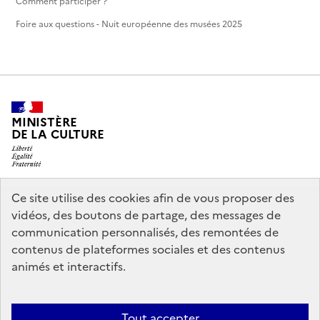
Comment participer ?
Foire aux questions - Nuit européenne des musées 2025
MINISTÈRE
DE LA CULTURE
Ce site utilise des cookies afin de vous proposer des
legifrance.gouv.fr
info.gouv.fr
vidéos, des boutons de partage, des messages de
communication personnalisés, des remontées de
service-public.gouv.fr
data.gouv.fr
contenus de plateformes sociales et des contenus
animés et interactifs.
Crédits
Accessibilité : partiellement conforme
Mentions légales
Tout accepter