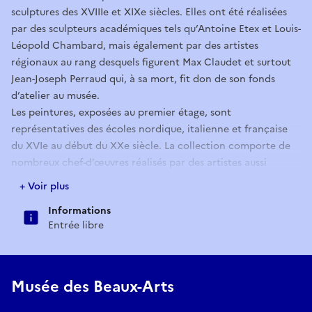
sculptures des XVIIIe et XIXe siècles. Elles ont été réalisées
par des sculpteurs académiques tels qu’Antoine Etex et Louis-
Léopold Chambard, mais également par des artistes
régionaux au rang desquels figurent Max Claudet et surtout
Jean-Joseph Perraud qui, à sa mort, fit don de son fonds
d’atelier au musée.
Les peintures, exposées au premier étage, sont
représentatives des écoles nordique, italienne et française
du XVIe au début du XXe siècle. La collection comporte de
nombreux chef-d’œuvres réalisés par des artistes aussi
renommés que Pietro Della Vecchia, Pietro Negri, Pieter
+ Voir plus
Brueghel le Jeune, Adriaen Van de Venne, Charles Meynier,
Informations
Gustave Courbet ou encore Auguste Pointelin.
Entrée libre
Musée des Beaux-Arts