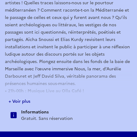
artistes ! Quelles traces laissons-nous sur le pourtour
méditerranéen ? Comment raconte-t-on la Méditerranée et
le passage de celles et ceux qui y furent avant nous ? Qu’ils
soient archéologiques ou littéraux, les vestiges de nos
passages sont ici questionnés, réinterprétés, poétisés et
partagés. Aïcha Snoussi et Elias Kurdy revisitent leurs
installations et invitent le public à participer à une réflexion
ludique autour des discours portés sur les objets
archéologiques. Plongez ensuite dans les fonds de la baie de
Marseille avec l’œuvre immersive Nous, la mer, d’Aurélie
Darbouret et Jeff David Silva, véritable panorama des
présences humaines sous-marines.
• 21h-00h : Musique Live au Olla Café !
En écho à l’exposition "Ce que la mer garde", le Centre de la
+ Voir plus
Vieille Charité et le Olla Café proposent de finir la soirée
Informations
avec de la musique live : 4 concerts de groupes 100%
Gratuit. Sans réservation
marseillais mettront la Vieille Charité en musique pour une
nuit inoubliable !