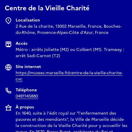
Centre de la Vieille Charité
Localisation
2 Rue de la charite, 13002 Marseille, France, Bouches-
du-Rhône, Provence-Alpes-Côte d'Azur, France
Accès
Métro : arrêts Joliette (M2) ou Colbert (M1). Tramway :
arrêt Sadi-Carnot (T2)
Site internet
https://musees.marseille.fr/centre-de-la-vieille-charite-
cvc
Téléphone
0491145880
À propos
En 1640, suite à l'édit royal sur "l'enfermement des
pauvres et des mendiants", la Ville de Marseille décide
la construction de la Vieille Charité pour y accueillir les
gueux. En 1670, Pierre Puget, architecte du Roi et