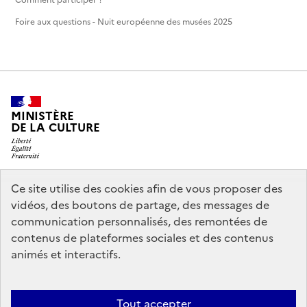
Foire aux questions - Nuit européenne des musées 2025
MINISTÈRE
DE LA CULTURE
Ce site utilise des cookies afin de vous proposer des
legifrance.gouv.fr
info.gouv.fr
vidéos, des boutons de partage, des messages de
communication personnalisés, des remontées de
service-public.gouv.fr
data.gouv.fr
contenus de plateformes sociales et des contenus
animés et interactifs.
Crédits
Accessibilité : partiellement conforme
Mentions légales
Tout accepter