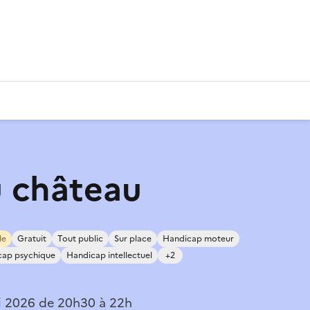
u château
le
Gratuit
Tout public
Sur place
Handicap moteur
cap psychique
Handicap intellectuel
+2
i 2026 de 20h30 à 22h