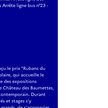
 Arrête ligne bus n°23 -
eçu le prix "Rubans du
aire, qui accueille le
que des expositions
que Château des Baumettes,
 Contemporain. Durant
tés et stages s'y
 grands, de s'approprier