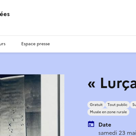
ées
urs
Espace presse
« Lurç
Gratuit
Tout public
Su
Musée en zone rurale
Date
samedi 23 mai