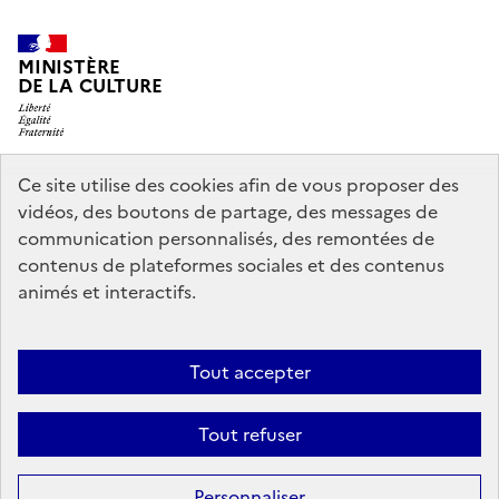
MINISTÈRE
DE LA CULTURE
Ce site utilise des cookies afin de vous proposer des
legifrance.gouv.fr
info.gouv.fr
vidéos, des boutons de partage, des messages de
communication personnalisés, des remontées de
service-public.gouv.fr
data.gouv.fr
contenus de plateformes sociales et des contenus
animés et interactifs.
Crédits
Accessibilité : partiellement conforme
Mentions légales
Tout accepter
Politique d’utilisation des témoins de connexion (cookies)
Politique
générale de protection des données
Nous contacter
Tout refuser
Sauf mention contraire, tous les contenus de ce site sont sous
licence
Personnaliser