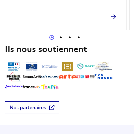
salsa, la cumbia et le tribal. En savoir plus :
https://www.musee-rodin.fr/musee/agenda/nuit-
europeenne-musees-2026
#NuitEuropéenneDesMusées #MexicoFrancia2026
#Mexico #Escultura #PortedelEnfer #NuitdesMusées
#Mexique #MuseeRodin #RodinMuseum
Ils nous soutiennent
Nos partenaires