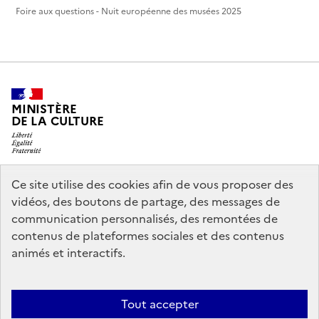
Foire aux questions - Nuit européenne des musées 2025
MINISTÈRE
DE LA CULTURE
Ce site utilise des cookies afin de vous proposer des
legifrance.gouv.fr
info.gouv.fr
vidéos, des boutons de partage, des messages de
communication personnalisés, des remontées de
service-public.gouv.fr
data.gouv.fr
contenus de plateformes sociales et des contenus
animés et interactifs.
Crédits
Accessibilité : partiellement conforme
Mentions légales
Tout accepter
Politique d’utilisation des témoins de connexion (cookies)
Politique