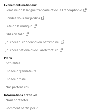
Souvent + 1 (Duo) au prix de la carte Souvent Unique
Événements nationaux
Semaine de la langue française et de la Francophonie
(solo), et accédez ainsi en illimité à la Fondation à
deux pendant un an.Rendez-vous au comptoir
Rendez-vous aux jardins
d’information & adhésion situé dans le hall pour
Fête de la musique
bénéficier de cette offre.
Biblis en folie
Journées européennes du patrimoine
Journées nationales de l'architecture
Menu
Actualités
Espace organisateurs
Espace presse
Nos partenaires
Informations pratiques
Nous contacter
Comment participer ?