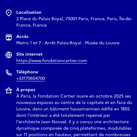
pour toute nouvelle adhésion, bénéficiez d’une carte
Localisation
Souvent + 1 (Duo) au prix de la carte Souvent Unique (solo),
2 Place du Palais Royal, 75001 Paris, France, Paris, Île-de-
et accédez ainsi en illimité à la Fondation à deux pendant un
France, France
an.
Rendez-vous au comptoir d’information & adhésion situé dans
Accès
Metro 1 et 7 - Arrêt Palais-Royal - Musée du Louvre.
le hall pour bénéficier de cette offre.
Site internet
Réserver
https://www.fondationcartier.com
Téléphone
+33170654700
À propos
À Paris, la Fondation Cartier ouvre en octobre 2025 ses
nouveaux espaces au centre de la capitale et en face du
Louvre, dans un bâtiment haussmannien édifié en 1855
dont l’intérieur a été totalement repensé par
l’architecte Jean Nouvel. Il y a conçu une architecture
dynamique composée de cinq plateformes, modulables
sur 11 positions en hauteur, permettant de nombreuses