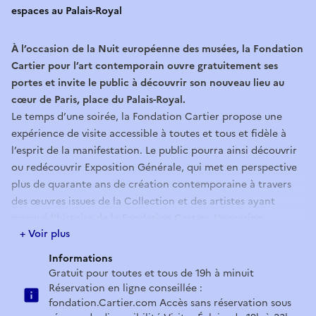
espaces au Palais-Royal
À l’occasion de la Nuit européenne des musées, la Fondation
Cartier pour l’art contemporain ouvre gratuitement ses
portes et invite le public à découvrir son nouveau lieu au
cœur de Paris, place du Palais-Royal.
Le temps d’une soirée, la Fondation Cartier propose une
expérience de visite accessible à toutes et tous et fidèle à
l’esprit de la manifestation. Le public pourra ainsi découvrir
ou redécouvrir Exposition Générale, qui met en perspective
plus de quarante ans de création contemporaine à travers
des œuvres issues de la Collection et des artistes ayant
marqué l’histoire de la Fondation Cartier. L’occasion
+ Voir plus
également d’explorer librement le nouveau bâtiment conçu
par Jean Nouvel, dont l’architecture offre de multiples
Informations
manières d’entrer en relation avec les œuvres.
Gratuit pour toutes et tous de 19h à minuit
Tout au long de la visite, les médiateurs et médiatrices
Réservation en ligne conseillée :
culturelles de l’exposition proposent des visites Éclair toutes
fondation.Cartier.com Accès sans réservation sous