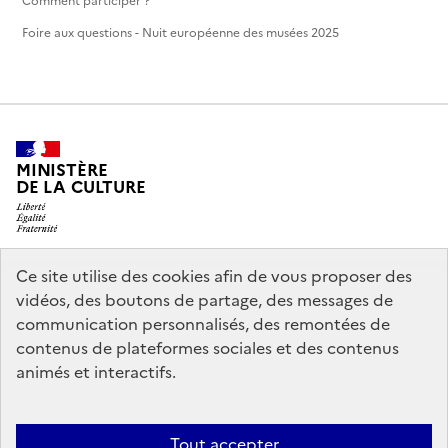
Comment participer ?
Foire aux questions - Nuit européenne des musées 2025
MINISTÈRE
DE LA CULTURE
Ce site utilise des cookies afin de vous proposer des
legifrance.gouv.fr
info.gouv.fr
vidéos, des boutons de partage, des messages de
communication personnalisés, des remontées de
service-public.gouv.fr
data.gouv.fr
contenus de plateformes sociales et des contenus
animés et interactifs.
Crédits
Accessibilité : partiellement conforme
Mentions légales
Tout accepter