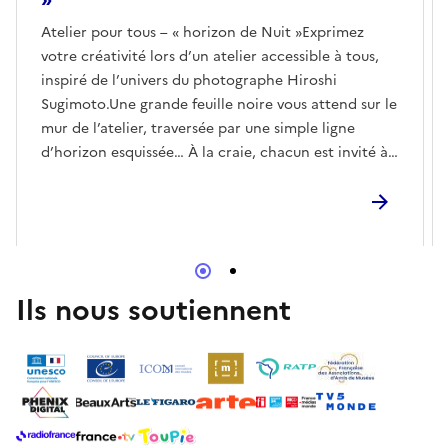
Atelier pour tous – « horizon de Nuit »Exprimez
votre créativité lors d’un atelier accessible à tous,
inspiré de l’univers du photographe Hiroshi
Sugimoto.Une grande feuille noire vous attend sur le
mur de l’atelier, traversée par une simple ligne
d’horizon esquissée… À la craie, chacun est invité à
y laisser sa trace : dans la partie ‘mer’, une vague, un
reflet ; dans la partie ‘ciel’, une étoile, une lueur. Sur
le temps de la soirée, l’image se compose
collectivement, portée par les gestes de tous les
visiteurs de la Nuit. Celles et ceux qui le souhaitent
pourront laisser leur adresse mail afin de recevoir le
Ils nous soutiennent
visuel final.Pour les amateurs d’‘horizons secrets’,
des petits formats seront également proposés,
invitant à créer des paysages intimes, rêvés et
silencieux.Atelier ouvert à tous, sans réservation.Les
enfants doivent être accompagnés d’un adulte.En
continu à l’atelier, de 20 h à minuit.