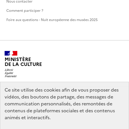
Nous contacter
Comment participer ?
Foire aux questions - Nuit européenne des musées 2025
MINISTÈRE
DE LA CULTURE
Ce site utilise des cookies afin de vous proposer des
legifrance.gouv.fr
info.gouv.fr
vidéos, des boutons de partage, des messages de
communication personnalisés, des remontées de
service-public.gouv.fr
data.gouv.fr
contenus de plateformes sociales et des contenus
animés et interactifs.