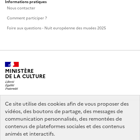
Informations pratiques
Nous contacter
Comment participer ?
Foire aux questions - Nuit européenne des musées 2025
MINISTÈRE
DE LA CULTURE
Ce site utilise des cookies afin de vous proposer des
legifrance.gouv.fr
info.gouv.fr
vidéos, des boutons de partage, des messages de
communication personnalisés, des remontées de
service-public.gouv.fr
data.gouv.fr
contenus de plateformes sociales et des contenus
animés et interactifs.