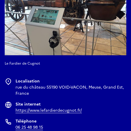
Le Fardier de Cugnot
Localisation
rue du château 55190 VOID-VACON, Meuse, Grand Est,
France
Site internet
https://www.lefardierdecugnot.fr/
Téléphone
06 25 48 98 15