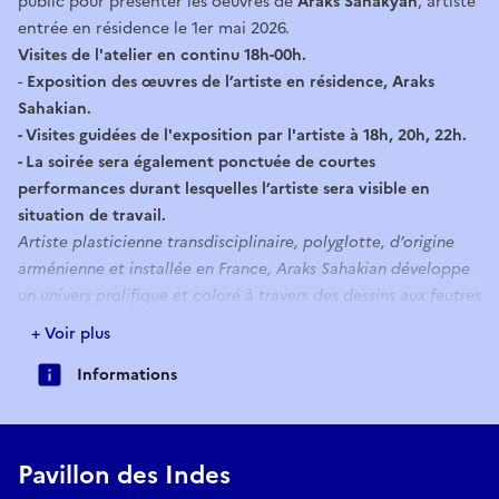
public pour présenter les oeuvres de
Araks Sahakyan
, artiste
entrée en résidence le 1er mai 2026.
Visites de l'atelier en continu 18h-00h.
-
Exposition des œuvres de l’artiste en résidence, Araks
Sahakian.
- Visites guidées de l'exposition par l'artiste à 18h, 20h, 22h.
- La soirée sera également ponctuée de courtes
performances durant lesquelles l’artiste sera visible en
situation de travail.
Artiste plasticienne transdisciplinaire, polyglotte, d’origine
arménienne et installée en France, Araks Sahakian développe
un univers prolifique et coloré à travers des dessins aux feutres
pigmentaires, des performances et des installations. Elle
+ Voir plus
pratique également l’apnée de haut niveau, discipline qui
Informations
nourrit sa démarche artistique autour du souffle, du corps et
de l’introspection.
Renseignements à
culture@ville-courbevoie.fr
Pavillon des Indes