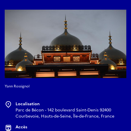
Yann Rossignol
Localisation
Parc de Bécon - 142 boulevard Saint-Denis 92400
Courbevoie, Hauts-de-Seine, Île-de-France, France
Accès