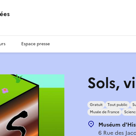
ées
urs
Espace presse
Sols, v
Gratuit
Tout public
Su
Musée de France
Scienc
Muséum d'Hist
6 Rue des Jaco