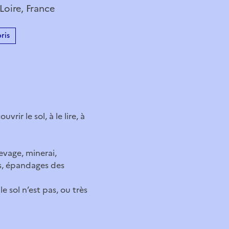
Loire, France
ris
rir le sol, à le lire, à
levage, minerai,
s, épandages des
 sol n’est pas, ou très