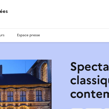
ées
urs
Espace presse
Specta
classi
conte