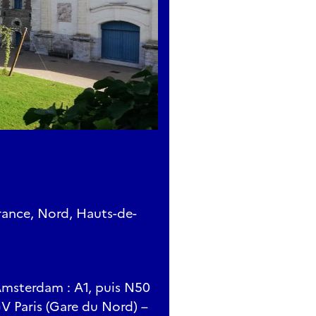
rance, Nord, Hauts-de-
, Amsterdam : A1, puis N50
GV Paris (Gare du Nord) –