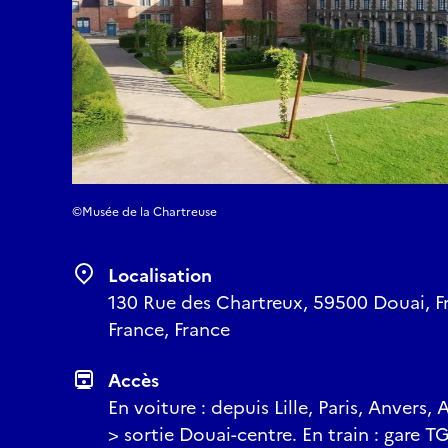
©Musée de la Chartreuse
Localisation
130 Rue des Chartreux, 59500 Douai, F
France, France
Accès
En voiture : depuis Lille, Paris, Anvers
> sortie Douai-centre. En train : gare T