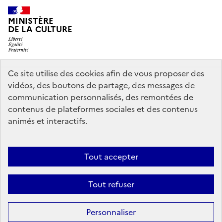
MINISTÈRE
DE LA CULTURE
Ce site utilise des cookies afin de vous proposer des
legifrance.gouv.fr
info.gouv.fr
vidéos, des boutons de partage, des messages de
communication personnalisés, des remontées de
service-public.gouv.fr
data.gouv.fr
contenus de plateformes sociales et des contenus
animés et interactifs.
Crédits
Accessibilité : partiellement conforme
Mentions légales
Tout accepter
Politique d’utilisation des témoins de connexion (cookies)
Politique
générale de protection des données
Nous contacter
Tout refuser
Sauf mention contraire, tous les contenus de ce site sont sous
licence
Personnaliser
etalab-2.0