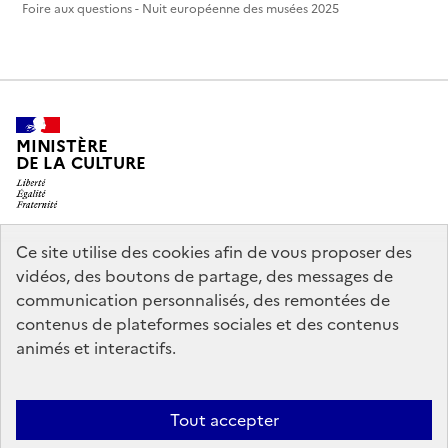
Foire aux questions - Nuit européenne des musées 2025
MINISTÈRE
DE LA CULTURE
Ce site utilise des cookies afin de vous proposer des
legifrance.gouv.fr
info.gouv.fr
vidéos, des boutons de partage, des messages de
communication personnalisés, des remontées de
service-public.gouv.fr
data.gouv.fr
contenus de plateformes sociales et des contenus
animés et interactifs.
Crédits
Accessibilité : partiellement conforme
Mentions légales
Tout accepter
Politique d’utilisation des témoins de connexion (cookies)
Politique