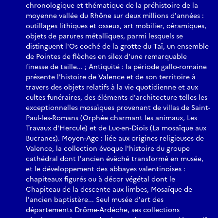
chronologique et thématique de la préhistoire de la
moyenne vallée du Rhône sur deux millions d'années :
outillages lithiques et osseux, art mobilier, céramiques,
objets de parures métalliques, parmi lesquels se
distinguent l'Os coché de la grotte du Taï, un ensemble
de Pointes de flèches en silex d'une remarquable
finesse de taille... ; Antiquité : la période gallo-romaine
présente l'histoire de Valence et de son territoire à
travers des objets relatifs à la vie quotidienne et aux
cultes funéraires, des éléments d'architecture telles les
exceptionnelles mosaïques provenant de villas de Saint-
Paul-les-Romans (Orphée charmant les animaux, Les
Travaux d'Hercule) et de Luc-en-Diois (La mosaïque aux
Bucranes). Moyen-Age : liée aux origines religieuses de
Valence, la collection évoque l'histoire du groupe
cathédral dont l'ancien évêché transformé en musée,
et le développement des abbayes valentinoises :
chapiteaux figurés ou à décor végétal dont le
Chapiteau de la descente aux limbes, Mosaïque de
l'ancien baptistère... Seul musée d'art des
départements Drôme-Ardèche, ses collections