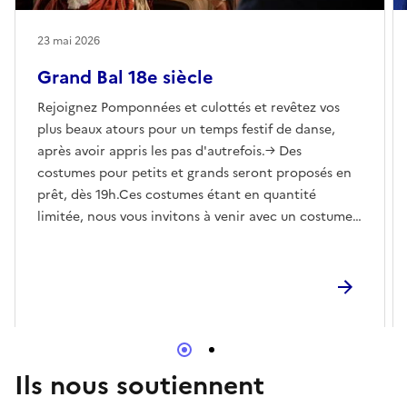
23 mai 2026
Grand Bal 18e siècle
Rejoignez Pomponnées et culottés et revêtez vos
plus beaux atours pour un temps festif de danse,
après avoir appris les pas d'autrefois.→ Des
costumes pour petits et grands seront proposés en
prêt, dès 19h.Ces costumes étant en quantité
limitée, nous vous invitons à venir avec un costume
ou un accessoire personnel (jabot, gilet, éventail,
coiffe, culotte, redingote…). Sans réservation, dans
la limite des costumes disponibles.Attention,
ombrelles, épées et autres objets pointus ne sont
pas autorisés dans les salles du musée.Attention, en
cas de mauvais temps, le bal est annulé.
Ils nous soutiennent