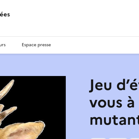
ées
urs
Espace presse
Jeu d’é
vous à
mutant