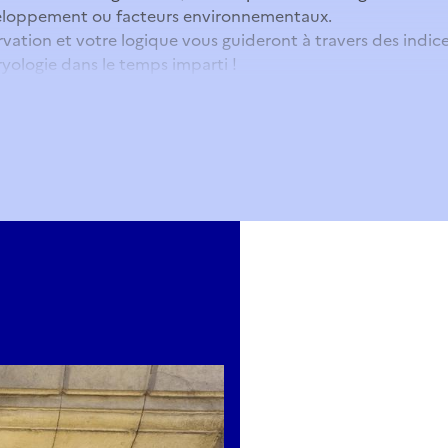
eloppement ou facteurs environnementaux.
vation et votre logique vous guideront à travers des indices
yologie dans le temps imparti !
mairie-avignon.com