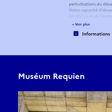
perturbations du dév
Votre capacité d’obser
génétique et de l’embr
+ Voir plus
E-mail
Informations
reservation.requien@
Muséum Requien