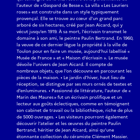
l’auteur de « Gaspard de Besse ». La villa « Les Lauriers
roses » est construite dans un style typiquement
provençal. Elle se trouve au cœur d’un grand parc
arboré de six hectares, créé par Jean Aicard, qui y
vécut jusqu’en 1919. À sa mort, l’écrivain transmet le
domaine à son ami, le peintre Paulin Bertrand. En 1960,
la veuve de ce dernier lègue la propriété à la ville de
Toulon pour en faire un musée, aujourd’hui labellisé «
Musée de France » et « Maison d’écrivain ». Le musée
dévoile l’univers de Jean Aicard. Il compte de
nombreux objets, que l’on découvre en parcourant les
pièces de la maison. • Le jardin d’hiver, haut lieu de
réception, se distingue par ses murs ornés de textes et
d’enluminures. • Passionné de littérature, l’auteur de «
Marin des Maures » fut un écrivain prolifique et un
lecteur aux goûts éclectiques, comme en témoignent
son cabinet de travail ou la bibliothèque, riche de plus
de 5000 ouvrages. • Les visiteurs pourront également
découvrir l’atelier et les œuvres du peintre Paulin
Bertrand, héritier de Jean Aicard, ainsi qu’une
étonnante collection du céramiste Clément Massier.