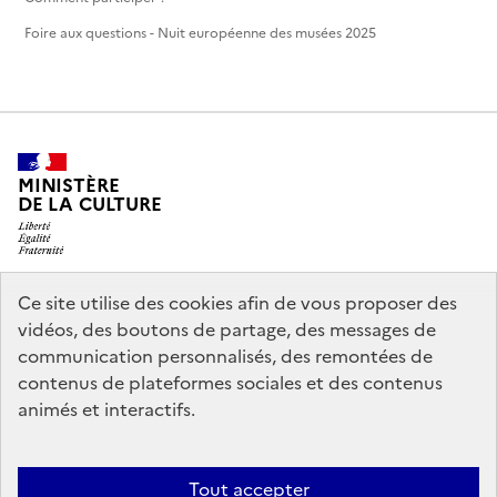
Foire aux questions - Nuit européenne des musées 2025
MINISTÈRE
DE LA CULTURE
Ce site utilise des cookies afin de vous proposer des
legifrance.gouv.fr
info.gouv.fr
vidéos, des boutons de partage, des messages de
communication personnalisés, des remontées de
service-public.gouv.fr
data.gouv.fr
contenus de plateformes sociales et des contenus
animés et interactifs.
Crédits
Accessibilité : partiellement conforme
Mentions légales
Tout accepter