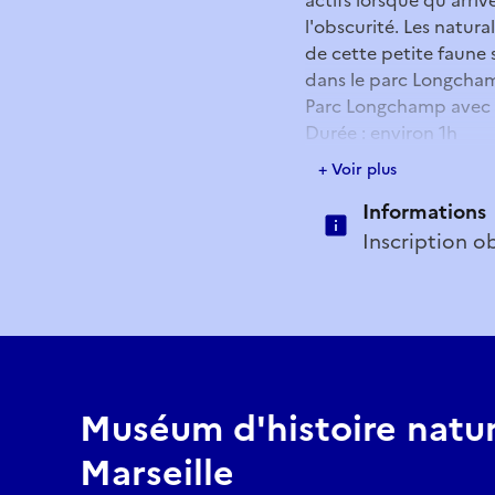
l'obscurité. Les natura
de cette petite faune 
dans le parc Longchamp
Parc Longchamp avec
Durée : environ 1h
Pré-inscription obligat
+ Voir plus
museum-publics@marse
Informations
Pour le public individu
Places limitées (2 ins
Inscription o
https://musees.marsei
mhnm
Muséum d'histoire natur
Marseille