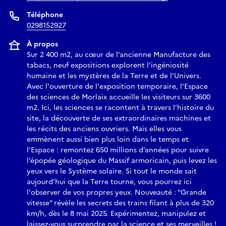
Foucault pour observer la rotation de la Terre de vos propres
yeux !
Téléphone
Une soirée dynamique et ouverte à tous pour explorer
0298152927
autrement les sciences et le patrimoine.
À propos
Sur 2 400 m2, au cœur de l’ancienne Manufacture des
tabacs, neuf expositions explorent l’ingéniosité
humaine et les mystères de la Terre et de l’Univers.
Avec l'ouverture de l'exposition temporaire, l'Espace
des sciences de Morlaix accueille les visiteurs sur 3600
m2. Ici, les sciences se racontent à travers l’histoire du
site, la découverte de ses extraordinaires machines et
les récits des anciens ouvriers. Mais elles vous
emmènent aussi bien plus loin dans le temps et
l’Espace : remontez 650 millions d’années pour suivre
l’épopée géologique du Massif armoricain, puis levez les
yeux vers le Système solaire. Si tout le monde sait
aujourd'hui que la Terre tourne, vous pourrez ici
l'observer de vos propres yeux. Nouveauté : "Grande
vitesse" révèle les secrets des trains filant à plus de 320
km/h, dès le 8 mai 2025. Expérimentez, manipulez et
laissez-vous surprendre par la science et ses merveilles !