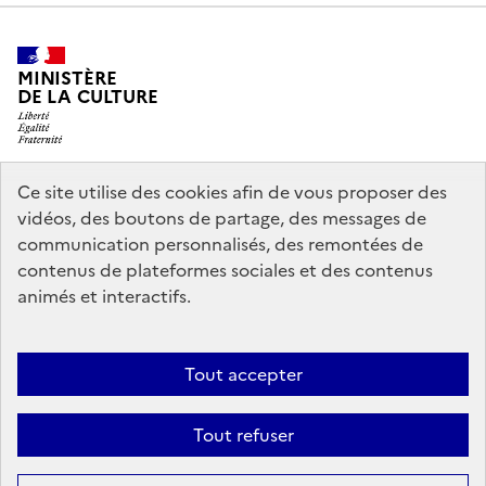
MINISTÈRE
DE LA CULTURE
Ce site utilise des cookies afin de vous proposer des
legifrance.gouv.fr
info.gouv.fr
vidéos, des boutons de partage, des messages de
communication personnalisés, des remontées de
service-public.gouv.fr
data.gouv.fr
contenus de plateformes sociales et des contenus
animés et interactifs.
Crédits
Accessibilité : partiellement conforme
Mentions légales
Tout accepter
Politique d’utilisation des témoins de connexion (cookies)
Politique
générale de protection des données
Nous contacter
Tout refuser
Sauf mention contraire, tous les contenus de ce site sont sous
licence