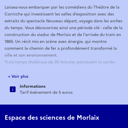
Laissez-vous embarquer par les comédiens du Théâtre de la
Corniche qui investissent les salles d’exposition avec des
extraits du spectacle
Nouveau départ, voyage dans les arches
du temps
. Vous découvrirez ainsi une période clé : celle de la
construction du viaduc de Morlaix et de l’arrivée du train en
1865. Un récit mis en scène avec énergie, qui montre
comment le chemin de fer a profondément transformé la
ville et son environnement.
Trois temps théâtraux de 20 minutes ponctuent la soirée :
19h30 :
première représentation
+ Voir plus
20h30 :
deuxième représentation
Informations
21h30 :
troisième représentation
Tarif événement de 5 euros
Du premier train à la grande vitesse
Espace des sciences de Morlaix
Poursuivez l’expérience avec l’exposition temporaire du
moment, « Grande vitesse »,pour comprendre les enjeux