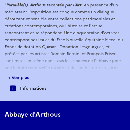
"
Parallèle(s). Arthous racontée par l'Art
" en présence d'un
médiateur : l'exposition est conçue comme un dialogue
déroutant et sensible entre collections patrimoniales et
créations contemporaines, où l'histoire et l'art se
rencontrent et se répondent. Une cinquantaine d'oeuvres
contemporaines issues du Frac Nouvelle-Aquitaine Méca, du
Fonds de dotation Quasar - Donation Lesgourgues, et
prêtées par les artistes Romain Bernini et François Priser
sont mises en scène dans tous les espaces de l'abbaye pour
une lecture renouvelée du site et de son histoire : regards
croisés, associations inattendues, carambolages
+ Voir plus
émotionnels, perceptions en décalage ou en résonance au
Informations
programme...
Abbaye d'Arthous