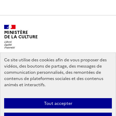
MINISTÈRE
DE LA CULTURE
Ce site utilise des cookies afin de vous proposer des
legifrance.gouv.fr
info.gouv.fr
vidéos, des boutons de partage, des messages de
communication personnalisés, des remontées de
service-public.gouv.fr
data.gouv.fr
contenus de plateformes sociales et des contenus
animés et interactifs.
Crédits
Accessibilité : partiellement conforme
Mentions légales
Tout accepter
Politique d’utilisation des témoins de connexion (cookies)
Politique