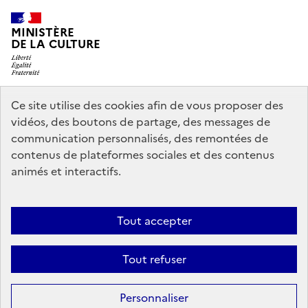
MINISTÈRE
DE LA CULTURE
Ce site utilise des cookies afin de vous proposer des
legifrance.gouv.fr
info.gouv.fr
vidéos, des boutons de partage, des messages de
communication personnalisés, des remontées de
service-public.gouv.fr
data.gouv.fr
contenus de plateformes sociales et des contenus
animés et interactifs.
Crédits
Accessibilité : partiellement conforme
Mentions légales
Tout accepter
Politique d’utilisation des témoins de connexion (cookies)
Politique
générale de protection des données
Nous contacter
Tout refuser
Sauf mention contraire, tous les contenus de ce site sont sous
licence
Personnaliser
etalab-2.0