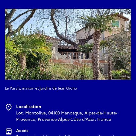
consiste à la fois à garantir les meilleures conditions de
conservation et de sécurité possibles des œuvres tout en
restituant l’esprit initial des lieux. Les pièces principales
seront restaurées dans le respect de leur disposition et de
leur style original. Chaque espace permettra de retrouver
l’ambiance qui régnait dans cette demeure.
Les jardins et les espaces extérieurs seront réaménagés pour
offrir un cadre harmonieux et propice à la contemplation,
dans le respect du lien étroit que Jean Giono entretenait
avec la nature et les paysages de Provence.
Le Paraïs, maison et jardins de Jean Giono
Localisation
Lot. Montolive, 04100 Manosque, Alpes-de-Haute-
Provence, Provence-Alpes-Côte d'Azur, France
Accès