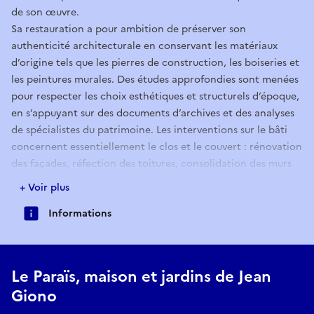
de son œuvre.
Sa restauration a pour ambition de préserver son
authenticité architecturale en conservant les matériaux
d’origine tels que les pierres de construction, les boiseries et
les peintures murales. Des études approfondies sont menées
pour respecter les choix esthétiques et structurels d’époque,
en s’appuyant sur des documents d’archives et des analyses
de spécialistes du patrimoine. Les interventions sur le bâti
concernent essentiellement le clos et le couvert : rénovation
des façades, réfection des toitures, consolidation des murs
de soutènement, démolition et retrait des éléments
+ Voir plus
postérieurs à Jean Giono, rénovation de l’ensemble des
Informations
menuiseries extérieures, avec pour chaque intervention une
restitution fidèle du Paraïs. Ces interventions visent pour
l’essentiel à protéger les collections patrimoniales
conservées dans la maison et assurer leur conservation dans
Le Paraïs, maison et jardins de Jean
le temps. À l’intérieur, l’objectif est double : dans la
Giono
continuité des travaux sur le clos et le couvert, le projet