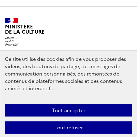
MINISTÈRE
DE LA CULTURE
Ce site utilise des cookies afin de vous proposer des
legifrance.gouv.fr
info.gouv.fr
vidéos, des boutons de partage, des messages de
communication personnalisés, des remontées de
service-public.gouv.fr
data.gouv.fr
contenus de plateformes sociales et des contenus
animés et interactifs.
Crédits
Accessibilité : partiellement conforme
Mentions légales
Tout accepter
Politique d’utilisation des témoins de connexion (cookies)
Politique
générale de protection des données
Nous contacter
Tout refuser