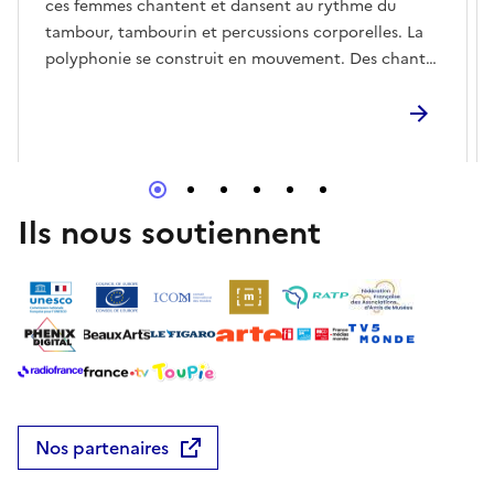
ces femmes chantent et dansent au rythme du
tambour, tambourin et percussions corporelles. La
polyphonie se construit en mouvement. Des chants
traditionnels traversent pays et langues pour un
voyage autour de la Méditerranée et au-delà.Une
proposition de la Clique Production21h : 1ère partie
– 45 mn22h15 : 2nde partie – 45
mnhttps://www.arlesantique.fr/agenda/la-nuit-des-
musees-3
Ils nous soutiennent
Nos partenaires