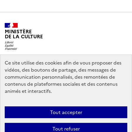
MINISTÈRE
DE LA CULTURE
Ce site utilise des cookies afin de vous proposer des
legifrance.gouv.fr
info.gouv.fr
vidéos, des boutons de partage, des messages de
communication personnalisés, des remontées de
service-public.gouv.fr
data.gouv.fr
contenus de plateformes sociales et des contenus
animés et interactifs.
Crédits
Accessibilité : partiellement conforme
Mentions légales
Tout accepter
Politique d’utilisation des témoins de connexion (cookies)
Politique
générale de protection des données
Nous contacter
Tout refuser